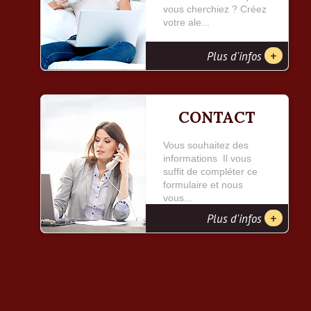
vous cherchiez ? Créez
votre ale...
+
Plus d'infos
CONTACT
Vous souhaitez des
informations Il vous
suffit de compléter ce
formulaire et nous
vous...
+
Plus d'infos