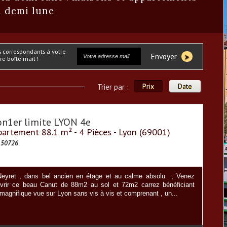
a demi lune
Envoyer
e boîte mail !
Prix
Date
Trier par :
on1er limite LYON 4e
artement 88.1 m² - 4 Pièces - Lyon (69001)
150726
eyret , dans bel ancien en étage et au calme absolu , Venez
vrir ce beau Canut de 88m2 au sol et 72m2 carrez bénéficiant
magnifique vue sur Lyon sans vis à vis et comprenant , un...