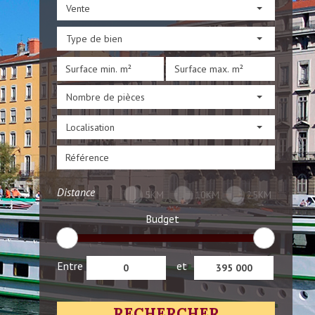
Vente
Type de bien
Nombre de pièces
Localisation
Distance
5KM
10KM
25KM
Budget
Entre
et
RECHERCHER