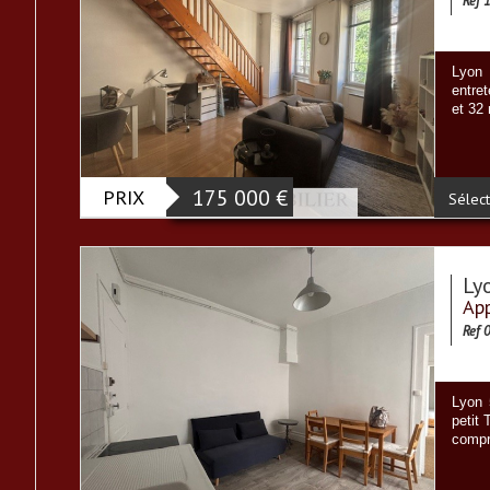
Ref 
Lyon
entre
et 32
PRIX
175 000
€
Sélect
Ly
App
Ref 
Lyon 
petit 
compr