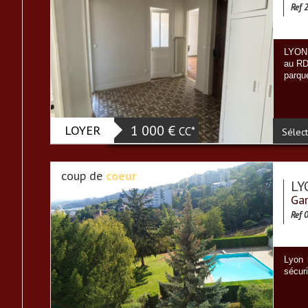
Ref 
LYON 
au RD
parque
LOYER
1 000 €
CC*
Sélect
coup de
coeur
LY
Ga
Ref 
Lyon
sécur