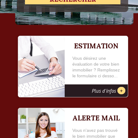
ESTIMATION
Vous désirez une
évaluation de votre bien
immobilier ? Remplissez
le formulaire ci desso...
+
Plus d'infos
ALERTE MAIL
Vous n'avez pas trouvé
le bien immobilier que