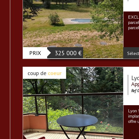
EXCLU
parce
parce
PRIX
325 000
€
Sélect
coup de
coeur
Ly
App
Ref 
Lyon 
implan
offre 