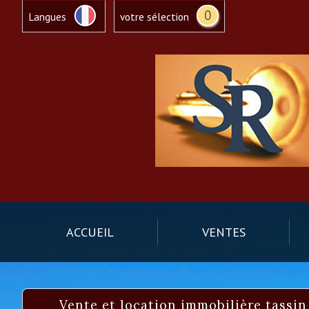
0
Langues
votre sélection
ACCUEIL
VENTES
Vente et location immobilière tassin la demi lune : maisons et appartements