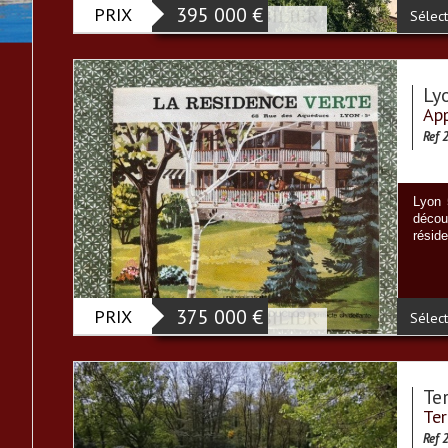
PRIX
395 000
€
Sélect
Ly
App
Ref 
Lyon 
décou
réside
PRIX
375 000
€
Sélect
Te
Ter
Ref 