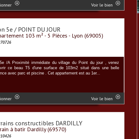
ionner
Voir le bien
on 5e / POINT DU JOUR
artement 103 m² - 5 Pièces - Lyon (69005)
270726
5e /A Proximité immédiate du village du Point du jour , venez
vrir ce beau T5 d'une surface de 103m2 situé dans une belle
nce avec parc et piscine . Cet appartement est au 1er...
ionner
Voir le bien
rrains constructibles DARDILLY
rain à batir Dardilly (69570)
210426