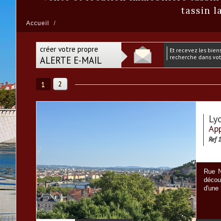
tassin l
Accueil
créer votre propre
et recevez les biens correspondants à votre
recherche dans votr
ALERTE E-MAIL
2
1
Ly
App
Ref 
Rue N
décou
d'une 