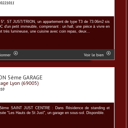
20221011
5°, ST JUST/TRION, un appartement de type T3 de 73.06m2 sis
C d'un petit immeuble, comprenant : un hall, une pièce à vivre en
t très lumineuse, une cuisine avec coin repas, deux...
ionner
Voir le bien
ON 5ème GARAGE
rage Lyon (69005)
010
 5ème SAINT JUST CENTRE : Dans Résidence de standing et
isée "Les Hauts de St Just", un garage en sous-sol. Disponible.