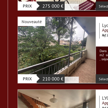
PRIX
275 000
€
Sélect
Nouveauté
Ly
App
Ref 
Dans j
m2 si
, séjo
PRIX
210 000
€
Sélect
LY
App