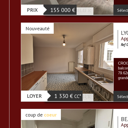
PRIX
155 000
€
Sélect
Nouveauté
LY
App
Ref 
CROI
balco
79.6
grande
LOYER
1 330 €
CC*
Sélect
coup de
coeur
BE
App