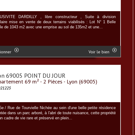
SIVITE DARDILLY , libre constructeur , Suite à division
llaire mise en vente de deux terrains viabilisés : Lot N° 1 Belle
lle de 1043 m2 avec une emprise au sol de 135m2 et une...
ionner
Voir le bien
on 69005 POINT DU JOUR
artement 69 m² - 2 Pièces - Lyon (69005)
021225
5e / Rue de Tourvielle Nichée au sein d'une belle petite résidence
tée dans un parc arboré, à l'abri de toute nuisance, cette propriété
un cadre de vie rare et préservé en plein...