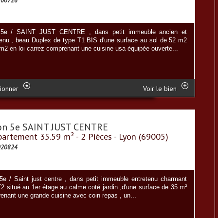
100726
 5e / SAINT JUST CENTRE , dans petit immeuble ancien et
tenu , beau Duplex de type T1 BIS d'une surface au sol de 52 m2
 m2 en loi carrez comprenant une cuisine usa équipée ouverte...
ionner
Voir le bien
on 5e SAINT JUST CENTRE
artement 35.59 m² - 2 Pièces - Lyon (69005)
020824
5e / Saint just centre , dans petit immeuble entretenu charmant
T2 situé au 1er étage au calme coté jardin ,d'une surface de 35 m²
enant une grande cuisine avec coin repas , un...