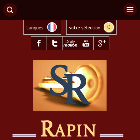
0
Langues
votre sélection