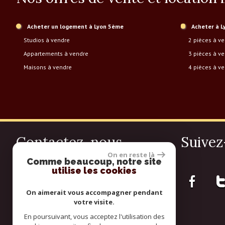
Acheter un logement à Lyon 5ème
Acheter à 
Studios à vendre
2 pièces à v
Appartements à vendre
3 pièces à v
Maisons à vendre
4 pièces à v
Contactez-nous
Suivez
On en reste là
Comme beaucoup, notre site
Téléphone :
04 78 36 16 62
utilise les cookies
E-mail :
contact@rapin-immo.com
Adresse :
57 Rue de Trion 69005 LYON
On aimerait vous accompagner pendant
69005 Lyon
votre visite.
En poursuivant, vous acceptez l'utilisation des