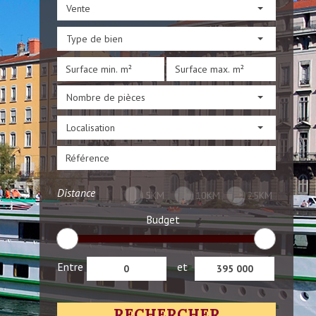
Vente
Type de bien
Nombre de pièces
Localisation
Distance
5KM
10KM
25KM
Budget
Entre
et
RECHERCHER