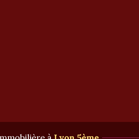
 immobilière à
Lyon 5ème