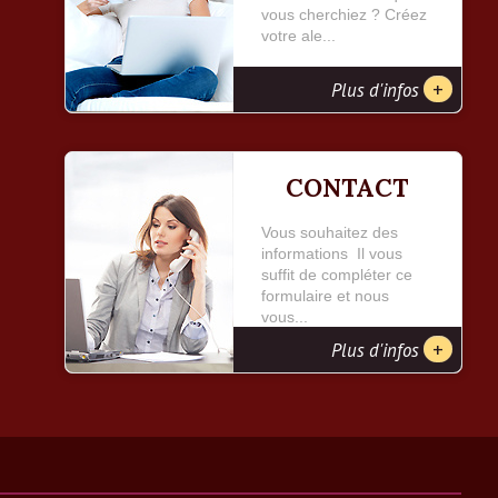
vous cherchiez ? Créez
votre ale...
+
Plus d'infos
CONTACT
Vous souhaitez des
informations Il vous
suffit de compléter ce
formulaire et nous
vous...
+
Plus d'infos