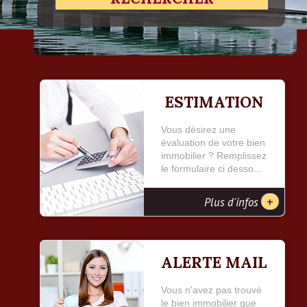
ESTIMATION
Vous désirez une
évaluation de votre bien
immobilier ? Remplissez
le formulaire ci desso...
+
Plus d'infos
ALERTE MAIL
Vous n'avez pas trouvé
le bien immobilier que