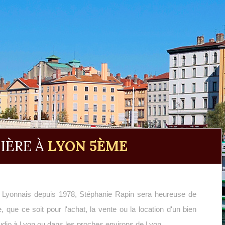
IÈRE À
LYON 5ÈME
st Lyonnais depuis 1978, Stéphanie Rapin sera heureuse de
, que ce soit pour l'achat, la vente ou la location d'un bien
dio à Lyon ou dans les proches environs de Lyon .