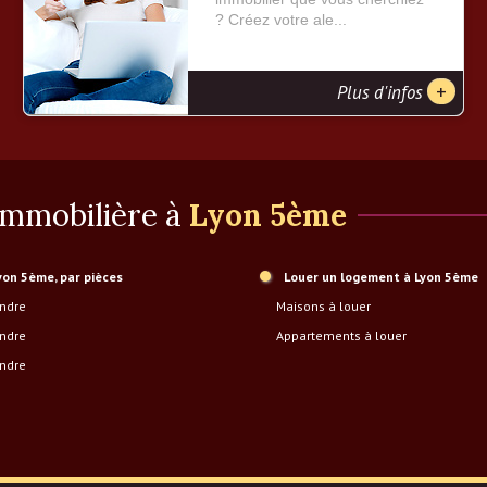
? Créez votre ale...
+
Plus d'infos
 immobilière à
Lyon 5ème
Lyon 5ème, par pièces
Louer un logement à Lyon 5ème
endre
Maisons à louer
endre
Appartements à louer
endre