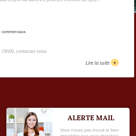
os commerciaux.
à 19h00, contactez-nous
+
Lire la suite
ALERTE MAIL
Vous n'avez pas trouvé le bien
immobilier que vous cherchiez