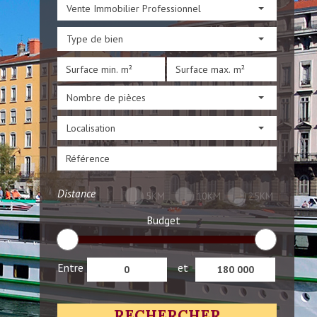
Vente Immobilier Professionnel
Type de bien
Nombre de pièces
Localisation
Distance
5KM
10KM
25KM
Budget
Entre
et
RECHERCHER