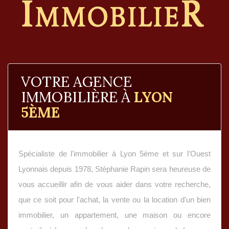
VOTRE AGENCE
IMMOBILIÈRE À
LYON
5ÈME
Spécialiste de l'immobilier à Lyon 5ème et sur l'Ouest
Lyonnais depuis 1978, Stéphanie Rapin sera heureuse de
vous accueillir afin de vous aider dans votre recherche,
que ce soit pour l'achat, la vente ou la location d'un bien
immobilier, un appartement, une maison ou encore